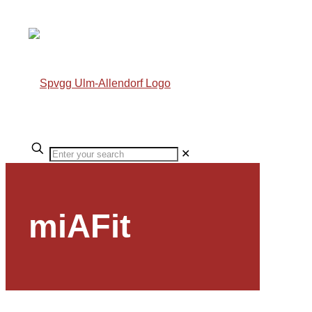
✕
miAFit